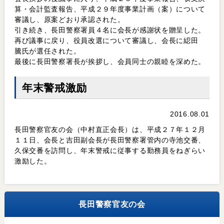
算・会計監査報告、平成２９年度事業計画（案）について
審議し、原案どおり承認された。
引き続き、長田警察署員４名に会長が感謝状を贈呈した。
再び議事に戻り、役員改選について審議し、会長に綛田
騰氏が選任された。
最後に長田警察署長が挨拶し、会員同士の親睦を深めた。
年末警戒激励
2016.08.01
長田警察官友の会（中村直正会長）は、平成２７年１２月
１１日、会長と吉田副会長が長田警察署管内の寺池交番、
久保交番を訪問し、年末警戒に従事する勤務員をねぎらい
激励した。
長田警察官友の会