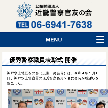
MENU
優秀警察職員表彰式 開催
神戸水上地区友の会（広瀬 努会長）は、令和４年９月６
日、神戸水上警察署の優秀警察職員２名に会長が感謝状を
贈呈した。