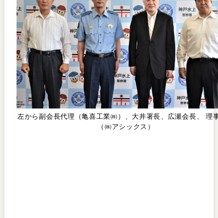
左から副会長代理（亀喜工業㈱）、大井署長、広瀬会長、 理
（㈱アシックス）