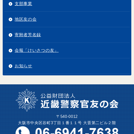
支部事業
地区友の会
寄附者芳名録
会報「けいさつの友」
お知らせ
〒540-0012
大阪市中央区谷町3丁目１番１１号 大晋第二ビル２階