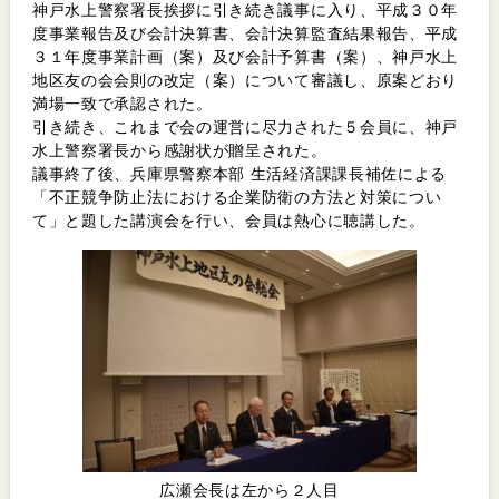
神戸水上警察署長挨拶に引き続き議事に入り、平成３０年
度事業報告及び会計決算書、会計決算監査結果報告、平成
３１年度事業計画（案）及び会計予算書（案）、神戸水上
地区友の会会則の改定（案）について審議し、原案どおり
満場一致で承認された。
引き続き、これまで会の運営に尽力された５会員に、神戸
水上警察署長から感謝状が贈呈された。
議事終了後、兵庫県警察本部 生活経済課課長補佐による
「不正競争防止法における企業防衛の方法と対策につい
て」と題した講演会を行い、会員は熱心に聴講した。
広瀬会長は左から２人目