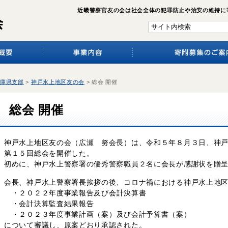
近畿警察官友の会は社会全体の犯罪防止や治安の維持に
庫県支部
>
神戸水上地区友の会
>
総会 開催
総会 開催
神戸水上地区友の会（広瀬 努会長）は、令和５年８月３日、神
第１５回総会を開催した。
初めに、神戸水上警察署の優秀警察職員２名に会長が感謝状を贈
会長、神戸水上警察署長挨拶の後、コロナ禍における神戸水上地
・２０２２年度事業報告及び会計決算書
・会計決算監査結果報告
・２０２３年度事業計画（案）及び会計予算書（案）
について審議し、原案どおり承認された。