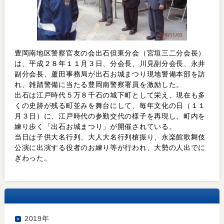
豊岡南地区警察官友の会出石但東分会（宮垣三二分会長）
は、平成２８年１１月３日、分会長、川見副分会長、永井
副分会長、蘆田事務局が出石お城まつり現地警備本部を訪
れ、雑踏警備に当たる豊岡南警察署員を激励した。
出石は江戸時代５万８千石の城下町として栄え、現在も多
くの史跡が残る町並みを舞台にして、毎年文化の日（１１
月３日）に、江戸時代の参勤交代の様子を再現し、町内を
練り歩く「出石お城まつり」が開催されている。
当日は子供大名行列、大人大名行列槍振り、永楽館歌舞伎
公演に出演する役者のお練り等が行われ、大勢の人出でに
ぎわった。
2019年