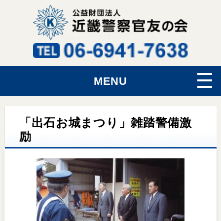
MENU
「出石お城まつり」雑踏警備激
励