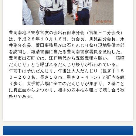
豊岡南地区警察官友の会出石但東分会（宮垣三二分会長）
は、平成２８年１０月１６日、分会長、川見副分会長、永
井副分会長、蘆田事務局が出石だんじり祭り現地警備本部
を訪問し、雑踏警備に当たる豊岡南警察署員を激励した。
豊岡市出石町では、江戸時代から五穀豊穣を願い、「喧嘩
だんじり」とも呼ばれるだんじり祭りが行われている。
午前中は子供だんじり、午後は大人だんじり（担ぎ手１５
０～２００名、長さ１８ｍ、重さ３～４トン）が町内を練
り歩く。大手前広場に全てのだんじりが集まり、２基ごと
に真正面からぶつかり、相手の四本柱を狙って壊し合う秋
祭りである。