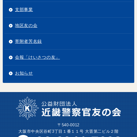
支部事業
地区友の会
寄附者芳名録
会報「けいさつの友」
お知らせ
〒540-0012
大阪市中央区谷町3丁目１番１１号 大晋第二ビル２階