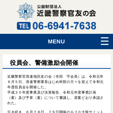
MENU
役員会、警備激励会開催
近畿警察官浪速地区友の会（寺田 守会長）は、令和元年
６月５日、浪速警察署長はじめ幹部の方々を迎えて令和元
年度役員会を開催した。
平成３０年度事業及び決算報告、令和元年度事業計画
（案）及び予算（案）について審議し、原案どおり承認さ
れた。
引き続き、６月２８日、２９日開催のＧ２０大阪サミット