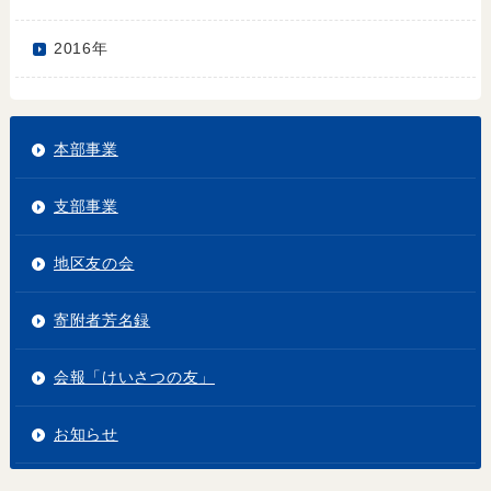
2016年
本部事業
支部事業
地区友の会
寄附者芳名録
会報「けいさつの友」
お知らせ