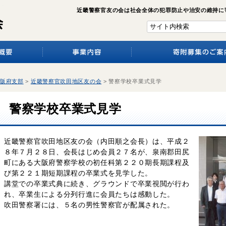
近畿警察官友の会は社会全体の犯罪防止や治安の維持に
阪府支部
>
近畿警察官吹田地区友の会
>
警察学校卒業式見学
警察学校卒業式見学
近畿警察官吹田地区友の会（内田順之会長）は、平成２
８年７月２８日、会長はじめ会員２７名が、泉南郡田尻
町にある大阪府警察学校の初任科第２２０期長期課程及
び第２２１期短期課程の卒業式を見学した。
講堂での卒業式典に続き、グラウンドで卒業視閲が行わ
れ、卒業生による分列行進に会員たちは感動した。
吹田警察署には、５名の男性警察官が配属された。