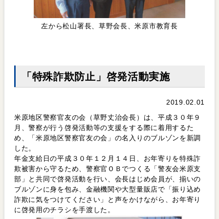
左から松山署長、草野会長、米原市教育長
「特殊詐欺防止」啓発活動実施
2019.02.01
米原地区警察官友の会（草野丈治会長）は、平成３０年９
月、警察が行う啓発活動等の支援をする際に着用するた
め、「米原地区警察官友の会」の名入りのブルゾンを新調
した。
年金支給日の平成３０年１２月１４日、お年寄りを特殊詐
欺被害から守るため、警察官ＯＢでつくる「警友会米原支
部」と共同で啓発活動を行い、会長はじめ会員が、揃いの
ブルゾンに身を包み、金融機関や大型量販店で「振り込め
詐欺に気をつけてください」と声をかけながら、お年寄り
に啓発用のチラシを手渡した。