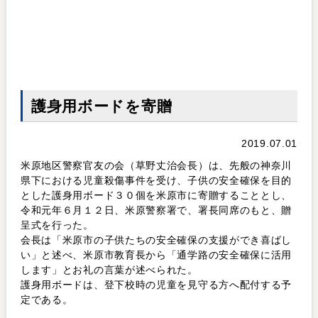
護身用ボードを寄贈
2019.07.01
米原地区警察官友の会（草野丈治会長）は、先般の神奈川
県下における児童殺傷事件を受け、子供の安全確保を目的
とした護身用ボード３０個を米原市に寄贈することとし、
令和元年６月１２日、米原警察署で、署長同席のもと、贈
呈式を行った。
会長は「米原市の子供たちの安全確保の支援ができ喜ばし
い」と述べ、米原市教育長から「通学路の安全確保に活用
します」とお礼の言葉が述べられた。
護身用ボードは、登下校時の児童を見守る方へ配付する予
定である。