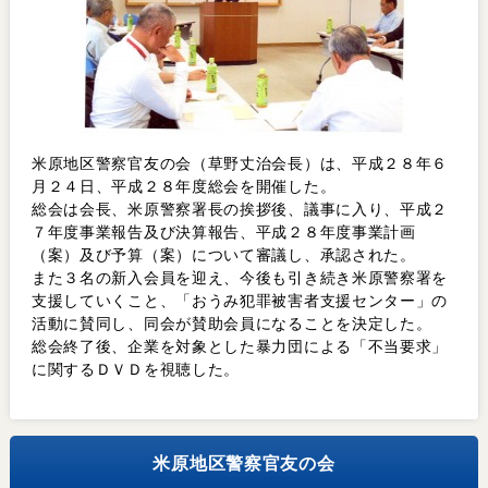
米原地区警察官友の会（草野丈治会長）は、平成２８年６
月２４日、平成２８年度総会を開催した。
総会は会長、米原警察署長の挨拶後、議事に入り、平成２
７年度事業報告及び決算報告、平成２８年度事業計画
（案）及び予算（案）について審議し、承認された。
また３名の新入会員を迎え、今後も引き続き米原警察署を
支援していくこと、「おうみ犯罪被害者支援センター」の
活動に賛同し、同会が賛助会員になることを決定した。
総会終了後、企業を対象とした暴力団による「不当要求」
に関するＤＶＤを視聴した。
米原地区警察官友の会