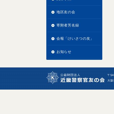
地区友の会
寄附者芳名録
会報「けいさつの友」
お知らせ
〒54
大阪