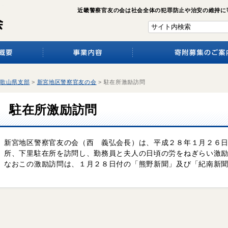
近畿警察官友の会は社会全体の犯罪防止や治安の維持に
歌山県支部
>
新宮地区警察官友の会
>
駐在所激励訪問
駐在所激励訪問
新宮地区警察官友の会（西 義弘会長）は、平成２８年１月２６
所、下里駐在所を訪問し、勤務員と夫人の日頃の労をねぎらい激
なおこの激励訪問は、１月２８日付の「熊野新聞」及び「紀南新