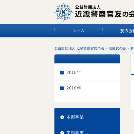
公益財団法人 近畿警察官友の会
>
地区友の会
>
和
2018年
2016年
本部事業
支部事業