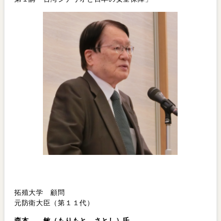
拓殖大学 顧問
元防衛大臣（第１１代）
森本 敏（もりもと さとし）氏