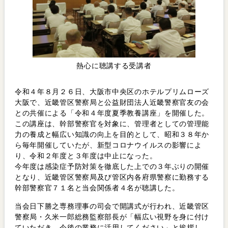
熱心に聴講する受講者
令和４年８月２６日、大阪市中央区のホテルプリムローズ
大阪で、近畿管区警察局と公益財団法人近畿警察官友の会
との共催による「令和４年度夏季教養講座」を開催した。
この講座は、幹部警察官を対象に、管理者としての管理能
力の養成と幅広い知識の向上を目的として、昭和３８年か
ら毎年開催していたが、新型コロナウイルスの影響によ
り、令和２年度と３年度は中止になった。
今年度は感染症予防対策を徹底した上での３年ぶりの開催
となり、近畿管区警察局及び管区内各府県警察に勤務する
幹部警察官７１名と当会関係者４名が聴講した。
当会日下勝之専務理事の司会で開講式が行われ、近畿管区
警察局・久米一郎総務監察部長が「幅広い視野を身に付け
ていただき、今後の業務に活用してください」と挨拶し