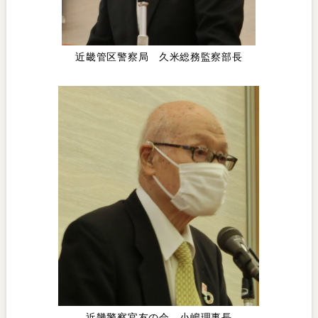
近畿管区警察局 久米総務監察部長
近畿警察官友の会 小嶋理事長