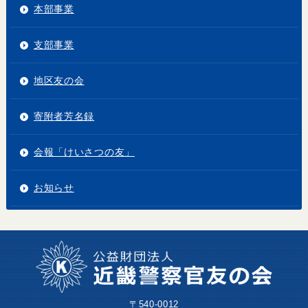
本部事業
支部事業
地区友の会
寄附者芳名録
会報「けいさつの友」
お知らせ
〒540-0012