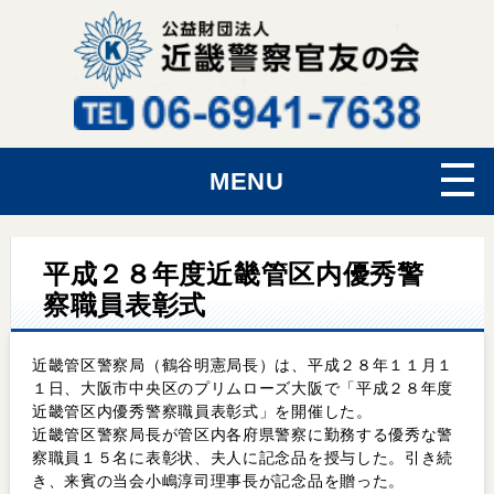
MENU
平成２８年度近畿管区内優秀警
察職員表彰式
近畿管区警察局（鶴谷明憲局長）は、平成２８年１１月１
１日、大阪市中央区のプリムローズ大阪で「平成２８年度
近畿管区内優秀警察職員表彰式」を開催した。
近畿管区警察局長が管区内各府県警察に勤務する優秀な警
察職員１５名に表彰状、夫人に記念品を授与した。引き続
き、来賓の当会小嶋淳司理事長が記念品を贈った。