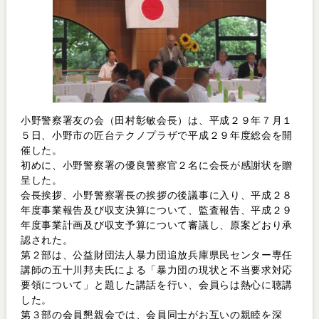
小野警察署友の会（田村彰敏会長）は、平成２９年７月１
５日、小野市の匠台テクノプラザで平成２９年度総会を開
催した。
初めに、小野警察署の優良警察官２名に会長が感謝状を贈
呈した。
会長挨拶、小野警察署長の挨拶の後議事に入り、平成２８
年度事業報告及び収支決算について、監査報告、平成２９
年度事業計画及び収支予算について審議し、原案どおり承
認された。
第２部は、公益財団法人暴力団追放兵庫県民センター専任
講師の五十川邦夫氏による「暴力団の現状と不当要求対応
要領について」と題した講話を行い、会員らは熱心に聴講
した。
第３部の会員懇親会では、会員同士がお互いの親睦を深