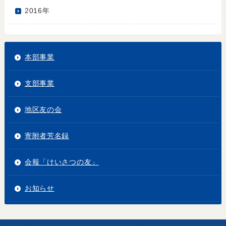
2016年
本部事業
支部事業
地区友の会
寄附者芳名録
会報「けいさつの友」
お知らせ