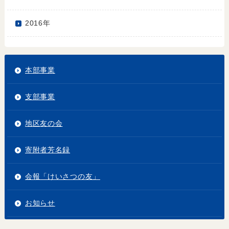
2016年
本部事業
支部事業
地区友の会
寄附者芳名録
会報「けいさつの友」
お知らせ