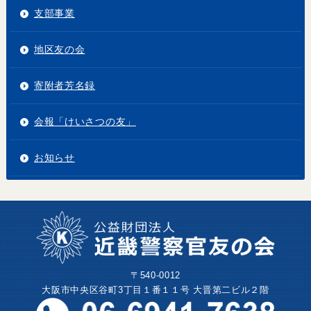
支部事業
地区友の会
寄附者芳名録
会報「けいさつの友」
お知らせ
〒540-0012
大阪市中央区谷町3丁目１番１１号 大晋第二ビル２階