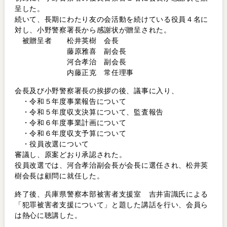
呈した。
続いて、長期にわたり友の会活動を続けている役員４名に
対し、小野警察署長から感謝状が贈呈された。
被贈呈者 松井英樹 会長
藤原雅喜 副会長
河合孝治 副会長
内藤正克 常任理事
会長及び小野警察署長の挨拶の後、議事に入り、
・令和５年度事業報告について
・令和５年度収支決算について、監査報告
・令和６年度事業計画について
・令和６年度収支予算について
・役員改選について
審議し、原案どおり承認された。
役員改選では、河合孝治副会長が会長に選任され、松井英
樹会長は顧問に就任した。
終了後、兵庫県警察本部被害者支援室 吉井宙識氏による
「犯罪被害者支援について」と題した講話を行い、会員ら
は熱心に聴講した。