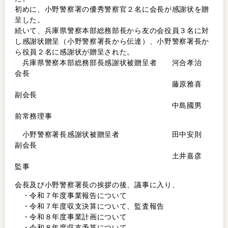
初めに、小野警察署の優秀警察官２名に会長が感謝状を贈
呈した。
続いて、兵庫県警察本部総務部長から友の会役員３名に対
し感謝状贈呈（小野警察署長から伝達）、小野警察署長か
ら役員２名に感謝状が贈呈された。
兵庫県警察本部総務部長感謝状被贈呈者 河合孝治
会長
藤原雅喜
副会長
中島國男
前常務理事
小野警察署長感謝状被贈呈者 田中安則
副会長
土井嘉彦
監事
会長及び小野警察署長の挨拶の後、議事に入り、
・令和７年度事業報告について
・令和７年度収支決算について、監査報告
・令和８年度事業計画について
・令和８年度収支予算について