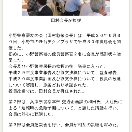
田村会長が挨拶
小野警察署友の会（田村彰敏会長）は、平成３０年６月３
０日、小野市の匠台テクノプラザで平成３０年度総会を開
催した。
初めに、小野警察署の優良警察官２名に会長が感謝状を贈
呈した。
会長及び小野警察署長の挨拶の後、議事に入った。
平成２９年度事業報告及び収支決算について、監査報告、
平成３０年度事業計画及び収支予算について、役員の改選
について審議し、原案どおり承認された。
役員改選では、田村会長が再任された。
第２部は、兵庫県警察本部 交通企画課の和田氏、大辻氏に
よる「運転時の危険予測について」と題した講話を行い、
会員は熱心に聴講した。
第３部は会員懇親会を行い、会員が相互の親睦を深めた。