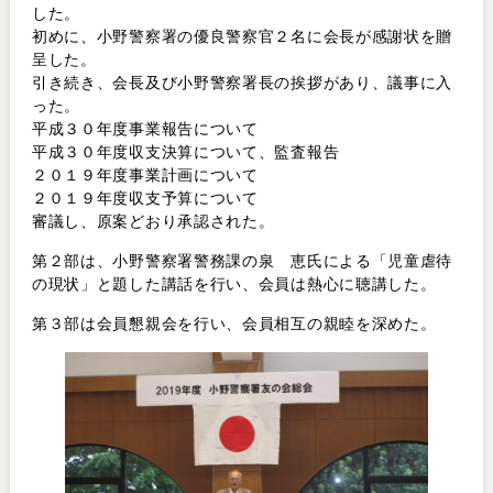
した。
初めに、小野警察署の優良警察官２名に会長が感謝状を贈
呈した。
引き続き、会長及び小野警察署長の挨拶があり、議事に入
った。
平成３０年度事業報告について
平成３０年度収支決算について、監査報告
２０１９年度事業計画について
２０１９年度収支予算について
審議し、原案どおり承認された。
第２部は、小野警察署警務課の泉 恵氏による「児童虐待
の現状」と題した講話を行い、会員は熱心に聴講した。
第３部は会員懇親会を行い、会員相互の親睦を深めた。