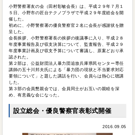
小野警察署友の会（田村彰敏会長）は、平成２９年７月１
５日、小野市の匠台テクノプラザで平成２９年度総会を開
催した。
初めに、小野警察署の優良警察官２名に会長が感謝状を贈
呈した。
会長挨拶、小野警察署長の挨拶の後議事に入り、平成２８
年度事業報告及び収支決算について、監査報告、平成２９
年度事業計画及び収支予算について審議し、原案どおり承
認された。
第２部は、公益財団法人暴力団追放兵庫県民センター専任
講師の五十川邦夫氏による「暴力団の現状と不当要求対応
要領について」と題した講話を行い、会員らは熱心に聴講
した。
第３部の会員懇親会では、会員同士がお互いの親睦を深
め、有意義な会になった。
設立総会・優良警察官表彰式開催
2016.09.05