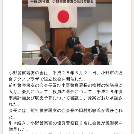
小野警察署友の会は、平成２８年５月２１日、小野市の匠
台テクノプラザで設立総会を開催した。
前社警察署友の会会長及び小野警察署長の挨拶の後議事に
入り、会則について、役員の選任について、平成２８年度
事業計画及び収支予算について審議し、原案どおり承認さ
れた。
会長には、前社警察署友の会会長の田村彰敏氏が選任され
た。
引き続き、小野警察署の優良警察官２名に会長が感謝状を
贈呈した。