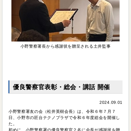
小野警察署長から感謝状を贈呈される土井監事
優良警察官表彰・総会・講話 開催
2024.09.01
小野警察署友の会（松井英樹会長）は、令和６年７月７
日、小野市の匠台テクノプラザで令和６年度総会を開催し
た。
初めに、小野警察署の優良警察官２名に会長が感謝状を贈