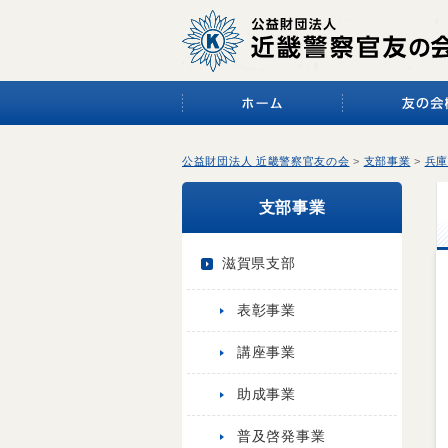
公益財団法人 近畿警察官友の会
>
支部事業
>
兵庫
支部事業
滋賀県支部
表彰事業
講座事業
助成事業
普及啓発事業