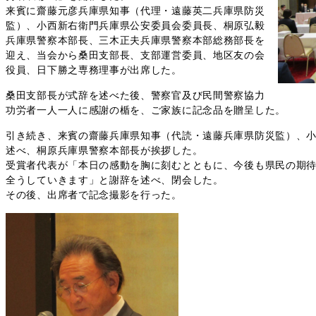
来賓に齋藤元彦兵庫県知事（代理・遠藤英二兵庫県防災
監）、小西新右衛門兵庫県公安委員会委員長、桐原弘毅
兵庫県警察本部長、三木正夫兵庫県警察本部総務部長を
迎え、当会から桑田支部長、支部運営委員、地区友の会
役員、日下勝之専務理事が出席した。
桑田支部長が式辞を述べた後、警察官及び民間警察協力
功労者一人一人に感謝の楯を、ご家族に記念品を贈呈した。
引き続き、来賓の齋藤兵庫県知事（代読・遠藤兵庫県防災監）、
述べ、桐原兵庫県警察本部長が挨拶した。
受賞者代表が「本日の感動を胸に刻むとともに、今後も県民の期
全うしていきます」と謝辞を述べ、閉会した。
その後、出席者で記念撮影を行った。