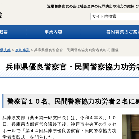
近畿警察官友の会は社会全体の犯罪防止や治安の維持に
県支部
>
表彰事業
>
兵庫県優良警察官・民間警察協力功労者表彰式 開催
兵庫県優良警察官・民間警察協力功労
警察官１０名、民間警察協力功労者２名に
兵庫県支部（桑田純一郎支部長）は、令和４年８月１０
日、兵庫県支部運営会議終了後、神戸市中央区のラッセ
ホールで「第４４回兵庫県優良警察官・民間警察協力功
労者表彰式」を開催した。