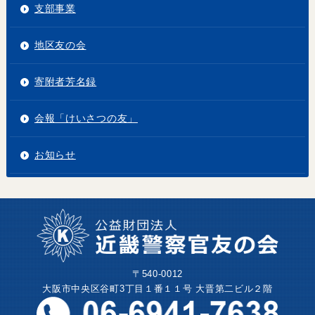
支部事業
地区友の会
寄附者芳名録
会報「けいさつの友」
お知らせ
〒540-0012
大阪市中央区谷町3丁目１番１１号 大晋第二ビル２階