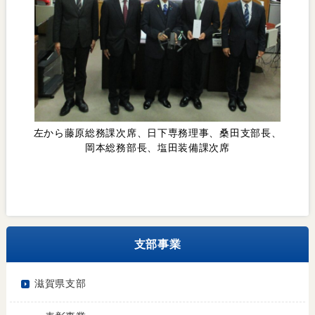
左から藤原総務課次席、日下専務理事、桑田支部長、
岡本総務部長、塩田装備課次席
支部事業
滋賀県支部