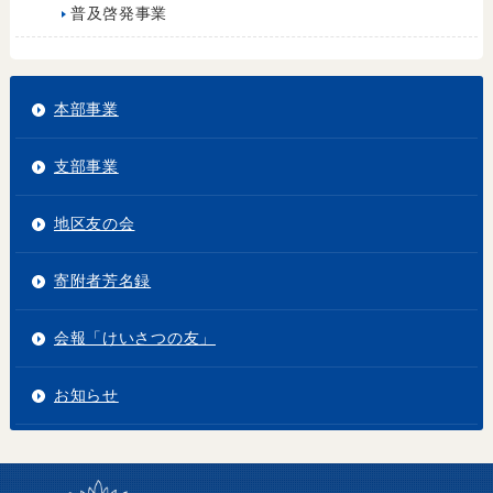
普及啓発事業
本部事業
支部事業
地区友の会
寄附者芳名録
会報「けいさつの友」
お知らせ