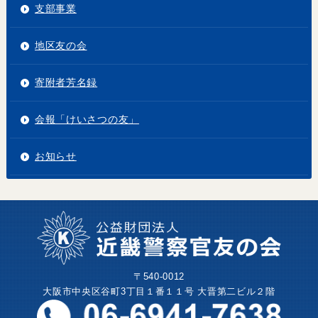
支部事業
地区友の会
寄附者芳名録
会報「けいさつの友」
お知らせ
〒540-0012
大阪市中央区谷町3丁目１番１１号 大晋第二ビル２階