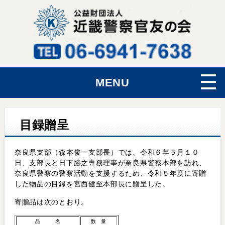
MENU
目録贈呈
奈良県支部（森本俊一支部長）では、令和６年５月１０
日、支部長と日下勝之専務理事が奈良県警察本部を訪れ、
奈良県警察の警察活動を支援するため、令和５年度に寄贈
した物品の目録を宮西健至本部長に贈呈した。
寄贈品は次のとおり。
品 名
数 量