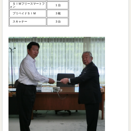
ＳＩＭフリースマートフ
１台
ォン
プリペイドＳＩＭ
３枚
スキャナー
３台