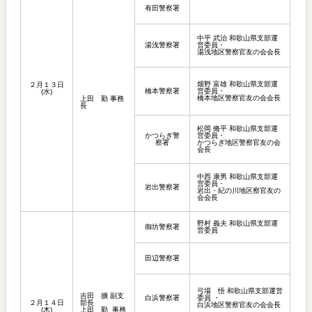
有田警察署
中平 武治 和歌山県支部運
湯浅警察署
営委員・
湯浅地区警察官友の会会長
畑野 富雄 和歌山県支部運
２月１３日
橋本警察署
営委員・
(水)
橋本地区警察官友の会会長
上田 勤 事務
長
松岡 脩平 和歌山県支部運
かつらぎ警
営委員・
察署
かつらぎ地区警察官友の会
会長
中西 康男 和歌山県支部運
営委員・
岩出警察署
岩出・紀の川地区察官友の
会会長
野村 義夫 和歌山県支部運
御坊警察署
営委員
田辺警察署
弓場 悟 和歌山県支部運営
吉田 擴 副支
白浜警察署
委員 ・
２月１４日
部長
白浜地区警察官友の会会長
(木)
上田 勤 事務