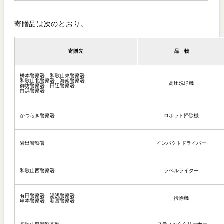
寄贈品は次のとおり。
寄贈先
品 物
橋本警察署、和歌山東警察署、
和歌山北警察署、海南警察署、
高圧洗浄機
御坊警察署、田辺警察署、
白浜警察署
かつらぎ警察署
ロボット掃除機
岩出警察署
インパクトドライバー
和歌山西警察署
ラベルライター
有田警察署、湯浅警察署、
掃除機
串本警察署、新宮警察署