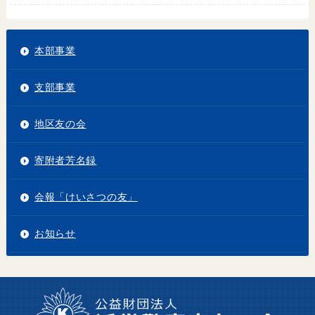
本部事業
支部事業
地区友の会
寄附者芳名録
会報「けいさつの友」
お知らせ