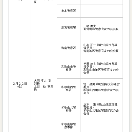
長
串本警察署
三﨑 澄夫
新宮警察署
新宮地区警察官友の会会長
山名 正一 和歌山県支部運
海南警察署
営委員・
海南地区警察官友の会会長
半田 德夫 和歌山県支部運
和歌山東警
営委員・
察署
和歌山東地区警察官友の会
会長
大岡 淳人 支
２月２２日
部長
堤 昌男 和歌山県支部運営
(金)
上田 勤 事務
和歌山西警
委員・
長
察署
和歌山西地区警察官友の会
会長
坂本 漸 和歌山県支部運
和歌山北警
営委員・
察署
和歌山北地区警察官友の会
会長
和歌山県警
察本部