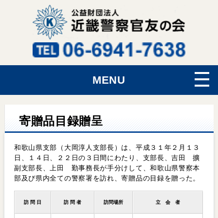
MENU
寄贈品目録贈呈
和歌山県支部（大岡淳人支部長）は、平成３１年２月１３
日、１４日、２２日の３日間にわたり、支部長、吉田 擴
副支部長、上田 勤事務長が手分けして、和歌山県警察本
部及び県内全ての警察署を訪れ、寄贈品の目録を贈った。
訪 問 日
訪 問 者
訪問場所
立 会 者