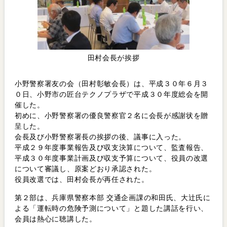
田村会長が挨拶
小野警察署友の会（田村彰敏会長）は、平成３０年６月３
０日、小野市の匠台テクノプラザで平成３０年度総会を開
催した。
初めに、小野警察署の優良警察官２名に会長が感謝状を贈
呈した。
会長及び小野警察署長の挨拶の後、議事に入った。
平成２９年度事業報告及び収支決算について、監査報告、
平成３０年度事業計画及び収支予算について、役員の改選
について審議し、原案どおり承認された。
役員改選では、田村会長が再任された。
第２部は、兵庫県警察本部 交通企画課の和田氏、大辻氏に
よる「運転時の危険予測について」と題した講話を行い、
会員は熱心に聴講した。