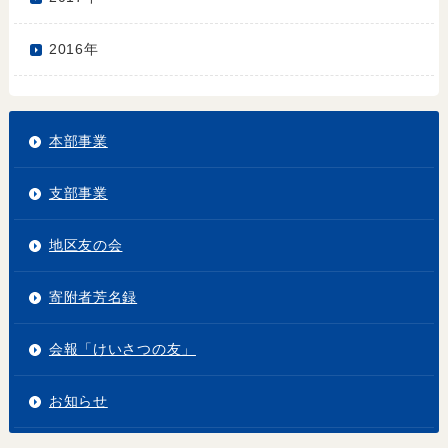
2016年
本部事業
支部事業
地区友の会
寄附者芳名録
会報「けいさつの友」
お知らせ