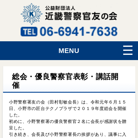
MENU
総会・優良警察官表彰・講話開
催
小野警察署友の会（田村彰敏会長）は、令和元年６月１５
日、小野市の匠台テクノプラザで２０１９年度総会を開催
した。
初めに、小野警察署の優良警察官２名に会長が感謝状を贈
呈した。
引き続き、会長及び小野警察署長の挨拶があり、議事に入