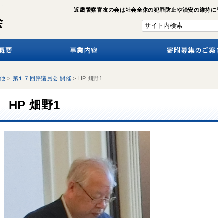
近畿警察官友の会は社会全体の犯罪防止や治安の維持に
他
>
第１７回評議員会 開催
>
HP 畑野1
HP 畑野1