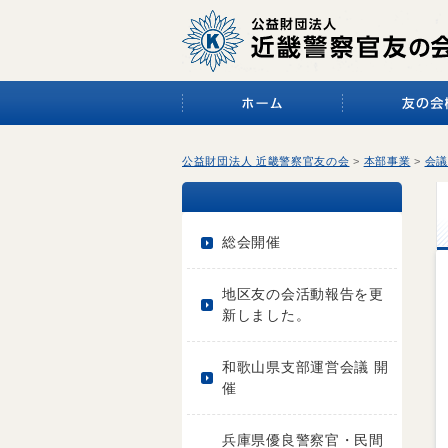
公益財団法人 近畿警察官友の会
>
本部事業
>
会議
総会開催
地区友の会活動報告を更
新しました。
和歌山県支部運営会議 開
催
兵庫県優良警察官・民間