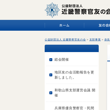
公益財団法人 近畿警察官友の会
>
支部事業
>
奈良
総会開催
地区友の会活動報告を更
新しました。
和歌山県支部運営会議 開
催
兵庫県優良警察官・民間