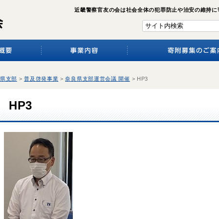
近畿警察官友の会は社会全体の犯罪防止や治安の維持に
県支部
>
普及啓発事業
>
奈良県支部運営会議 開催
>
HP3
HP3